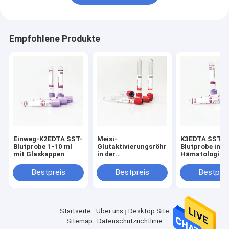
Empfohlene Produkte
Einweg-K2EDTA SST-
Meisi-
K3EDTA SST-
Blutprobe 1-10 ml
Glutaktivierungsröhrchen
Blutprobe im
mit Glaskappen
in der
Hämatologisc
Proteinelektrophoresis
Labor
Bestpreis
Bestpreis
Bestprei
Startseite
Über uns
Desktop Site
Sitemap
Datenschutzrichtlinie