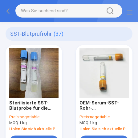
SST-Blutprüfrohr
(37)
Sterilisierte SST-
OEM-Serum-SST-
Blutprobe für die
Rohr-
Serumtrennung
Antikoagulanzgel-
Preis:
negotiable
Preis:
negotiable
13x75
Separator für
MOQ:
1 kg
MOQ:
1 kg
Blutuntersuchungen
Holen Sie sich aktuelle Preis
Holen Sie sich aktuelle Preis