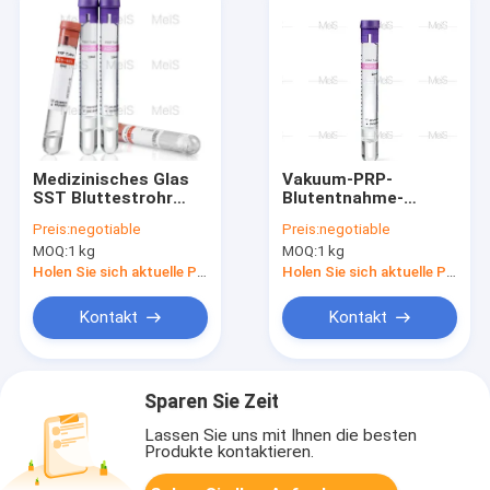
Medizinisches Glas
Vakuum-PRP-
SST Bluttestrohr
Blutentnahme-
PRP Gelrohr 5 ml
Röhrchen SST-
Preis:
negotiable
Preis:
negotiable
Serum-Separator
MOQ:
1 kg
MOQ:
1 kg
Vakuum
Holen Sie sich aktuelle Preis
Holen Sie sich aktuelle Preis
Kontakt
Kontakt
Sparen Sie Zeit
Lassen Sie uns mit Ihnen die besten
Produkte kontaktieren.