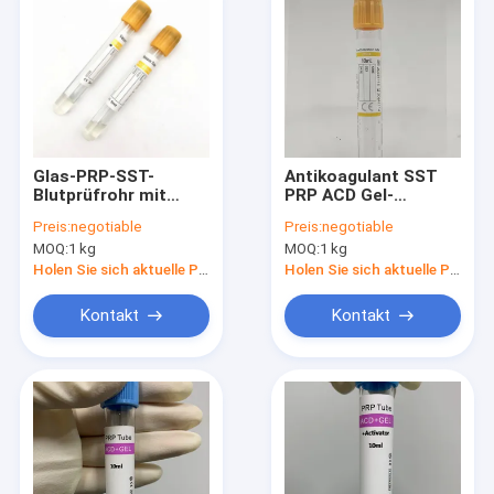
Glas-PRP-SST-
Antikoagulant SST
Blutprüfrohr mit
PRP ACD Gel-
Trenngel
Rohrblutentnahme
Preis:
negotiable
Preis:
negotiable
MOQ:
1 kg
MOQ:
1 kg
Holen Sie sich aktuelle Preis
Holen Sie sich aktuelle Preis
Kontakt
Kontakt
Startseite
Produkte
Über uns