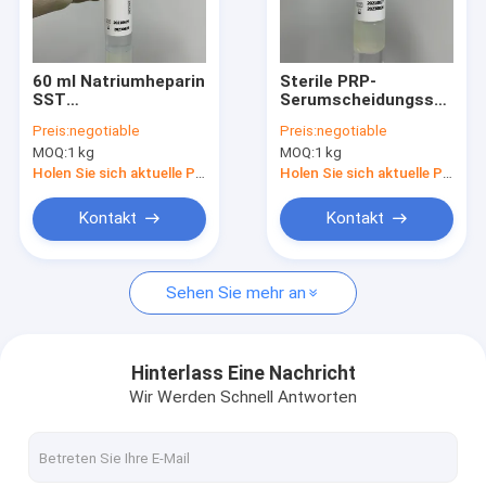
Fabrik Tour
Qualitätskontrolle
60 ml Natriumheparin
Sterile PRP-
SST
Serumscheidungsschlau
Kontakt
Blutprobenröhrchen
10 ml Blutentnahme
Preis:
negotiable
Preis:
negotiable
PRP Vacutainer
Nicht toxisch
MOQ:
1 kg
MOQ:
1 kg
Referenzen
Holen Sie sich aktuelle Preis
Holen Sie sich aktuelle Preis
Kontakt
Kontakt
Blutprobe-Materialien
Sehen Sie mehr an
SST-Blutprüfrohr
Blutgerinnungsmittelpulver
Hinterlass Eine Nachricht
Wir Werden Schnell Antworten
Serum-Trennungs-Gel
Verbrauchsmaterialien für die medizinische Versorgung