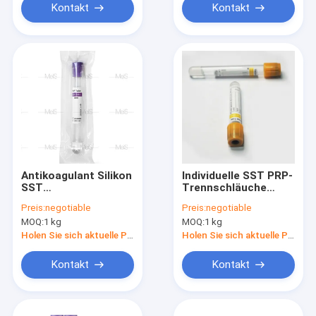
Kontakt
Kontakt
Antikoagulant Silikon
Individuelle SST PRP-
SST
Trennschläuche
Blutprobenröhrchen
Glasvakutainer 5 ml
Preis:
negotiable
Preis:
negotiable
Vacutainer zur
MOQ:
1 kg
MOQ:
1 kg
diagnostischen
Analyse
Holen Sie sich aktuelle Preis
Holen Sie sich aktuelle Preis
Kontakt
Kontakt