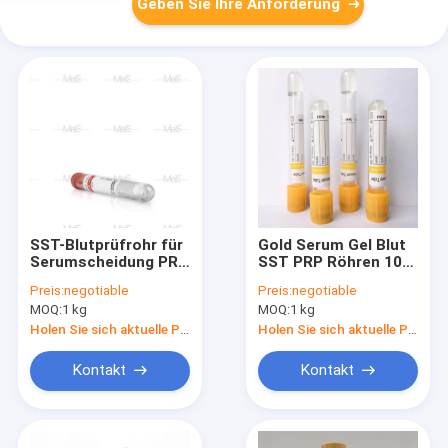
Geben Sie Ihre Anforderung
SST-Blutprüfrohr für
Gold Serum Gel Blut
Serumscheidung PRP
SST PRP Röhren 10
Vacutainer ODM
ml
Preis:
negotiable
Preis:
negotiable
Blutgerinnungsmittel
MOQ:
1 kg
MOQ:
1 kg
Holen Sie sich aktuelle Preis
Holen Sie sich aktuelle Preis
Kontakt
Kontakt