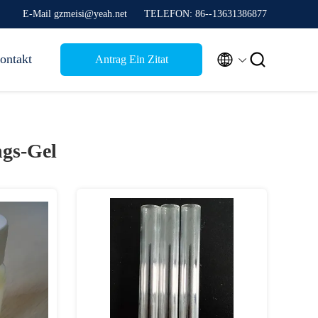
E-Mail gzmeisi@yeah.net
TELEFON: 86--13631386877


ontakt
Antrag Ein Zitat
gs-Gel