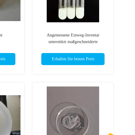
nt
Angemessene Einweg-Inventar
unterstützt maßgeschneiderte
Blutentnahme-Rohr-Trennung Klebstoff
eis
Erhalten Sie besten Preis