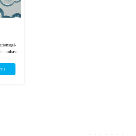
tionsgel-
liciumbasis
eis