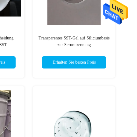
heidung
Transparentes SST-Gel auf Siliciumbasis
 SST
zur Serumtrennung
eis
Erhalten Sie besten Preis