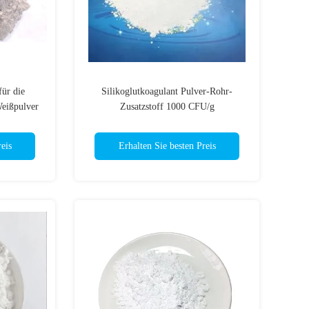
ür die
Silikoglutkoagulant Pulver-Rohr-
Weißpulver
Zusatzstoff 1000 CFU/g
eis
Erhalten Sie besten Preis