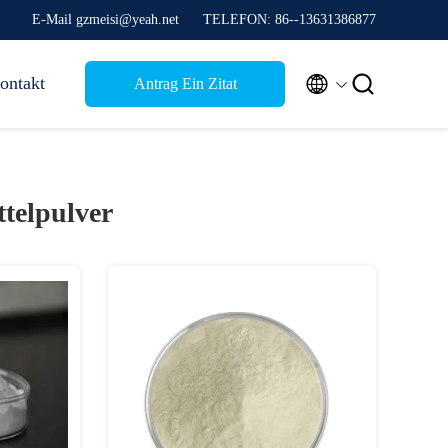
E-Mail gzmeisi@yeah.net
TELEFON: 86--13631386877


ontakt
Antrag Ein Zitat
telpulver