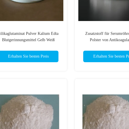
ilikaglutaminat Pulver Kalium Edta
Zusatzstoff für Serumröhr
Blutgerinnungsmittel Gelb Weiß
Polster von Antikoagula
Erhalten Sie besten Preis
Erhalten Sie besten Pr