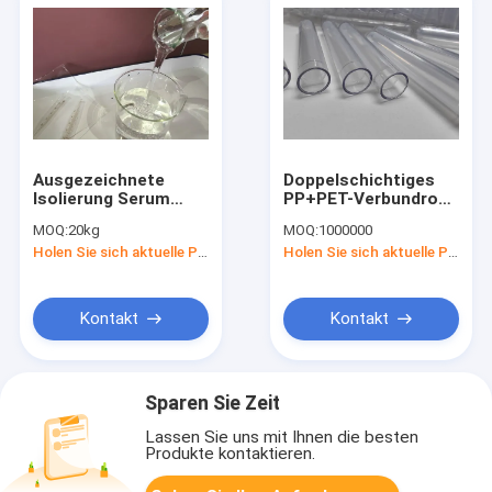
Ausgezeichnete
Doppelschichtiges
Isolierung Serum
PP+PET-Verbundrohr,
Trenngel (SST Gel)
doppelschichtiges
MOQ:
20kg
MOQ:
1000000
Saubere Schicht
Extrusionsrohr aus
Holen Sie sich aktuelle Preis
Holen Sie sich aktuelle Preis
nach Zentrifugation
lebensmittelechtem
Keine
Kunststoff
Kreuzkontamination
Kontakt
Kontakt
Sparen Sie Zeit
Lassen Sie uns mit Ihnen die besten
Produkte kontaktieren.