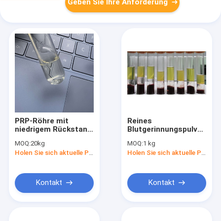
Geben Sie Ihre Anforderung
PRP-Röhre mit
Reines
niedrigem Rückstand
Blutgerinnungspulver,
an roten
medizinischer
MOQ:
20kg
MOQ:
1 kg
Blutkörperchen
Verbrauchszusatz
Holen Sie sich aktuelle Preis
Holen Sie sich aktuelle Preis
Spezielles
zur
Separationsgel zur
Blutserumtrennung
Tromboseparation
Kontakt
Kontakt