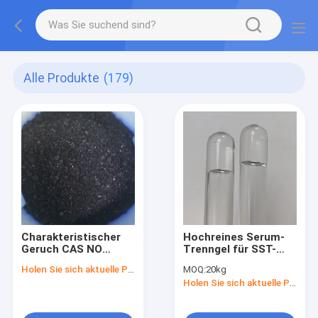
Alle Produkte
(179)
Charakteristischer
Hochreines Serum-
Geruch CAS NO
Trenngel für SST-
183476 82 6
Vakuum-
Holen Sie sich aktuelle Preis
MOQ:
20kg
Industriechemische
Blutentnahmeröhrchen,
Holen Sie sich aktuelle Preis
Verbindung mit
medizinischer
einem Wassergehalt
Zusatz
von weniger als 0,1%