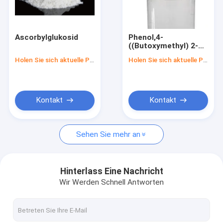
Fabrik Tour
Qualitätskontrolle
Ascorbylglukosid
Phenol,4-
((Butoxymethyl) 2-
Kontakt
Me-Thoxy-
Holen Sie sich aktuelle Preis
Holen Sie sich aktuelle Preis
Referenzen
Kontakt
Kontakt
Blutprobe-Materialien
Sehen Sie mehr an
SST-Blutprüfrohr
Blutgerinnungsmittelpulver
Hinterlass Eine Nachricht
Wir Werden Schnell Antworten
Serum-Trennungs-Gel
Verbrauchsmaterialien für die medizinische Versorgung