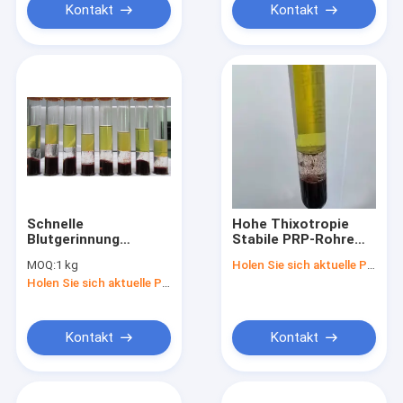
für kontrollierte
Kontakt
Kontakt
Verfahren
Schnelle
Hohe Thixotropie
Blutgerinnung
Stabile PRP-Rohre
Blutgerinnungsmittelpulver
Trenngel-Rohstoff
MOQ:
1 kg
Holen Sie sich aktuelle Preis
verkürzen die
für die Herstellung
Holen Sie sich aktuelle Preis
Blutgerinnungszeit
von medizinischen
effizient
Rohren
Kontakt
Kontakt