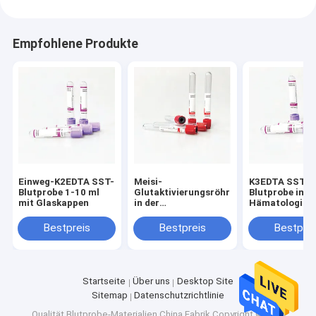
Empfohlene Produkte
Einweg-K2EDTA SST-
Meisi-
K3EDTA SST-
Blutprobe 1-10 ml
Glutaktivierungsröhrchen
Blutprobe im
mit Glaskappen
in der
Hämatologisc
Proteinelektrophoresis
Labor
Bestpreis
Bestpreis
Bestprei
Startseite
Über uns
Desktop Site
Sitemap
Datenschutzrichtlinie
Qualität
Blutprobe-Materialien
China Fabrik.Copyright © 2026