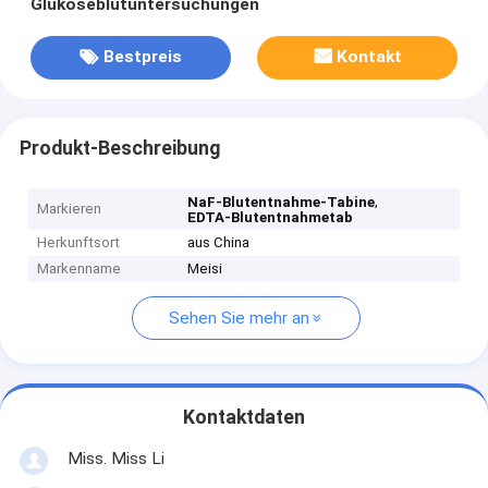
Glukoseblutuntersuchungen
Bestpreis
Kontakt
Produkt-Beschreibung
,
NaF-Blutentnahme-Tabine
Markieren
EDTA-Blutentnahmetab
Herkunftsort
aus China
Markenname
Meisi
Sehen Sie mehr an
Kontaktdaten
Miss. Miss Li