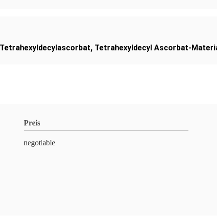
 Tetrahexyldecylascorbat
,
Tetrahexyldecyl Ascorbat-Materia
Preis
negotiable