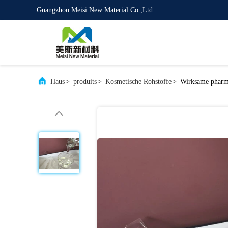
Guangzhou Meisi New Material Co.,Ltd
Haus
>
produits
>
Kosmetische Rohstoffe
>
Wirksame pharma