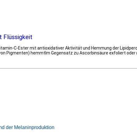
 Flüssigkeit
r Vitamin-C-Ester mit antioxidativer Aktivität und Hemmung der Lipidpe
 von Pigmenten) hemmtIm Gegensatz zu Ascorbinsäure exfoliert oder re
und der Melaninproduktion