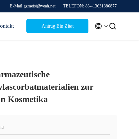
E-Mail gzmeisi@yeah.net
TELEFON: 86--13631386877


ontakt
Antrag Ein Zitat
rmazeutische
ylascorbatmaterialien zur
on Kosmetika
na