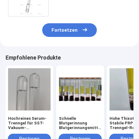
PRP-Gel-Separator 20
kg/Trommel
Fortsetzen
Empfohlene Produkte
Hochreines Serum-
Schnelle
Hohe Thixotro
Trenngel für SST-
Blutgerinnung
Stabile PRP-R
Vakuum-
Blutgerinnungsmittelpulver
Trenngel-Rohs
Blutentnahmeröhrchen,
verkürzen die
für die Herstel
medizinischer
Blutgerinnungszeit
von medizinis
Bestpreis
Bestpreis
Bestprei