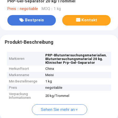
PRP-Gel-Separator 20 kg/Trommel
Preis：negotiable
MOQ：1 kg
Bestpreis
Kontakt
Produkt-Beschreibung
,
PRP-Blutuntersuchungsmaterialien
Markieren
,
Blutuntersuchungsmaterial 20 kg
Klinischer Prp-Gel-Separator
Herkunftsort
China
Markenname
Meisi
Min Bestellmenge
1 kg
Preis
negotiable
Verpackung
20 kg/Trommel
Informationen
Sehen Sie mehr an