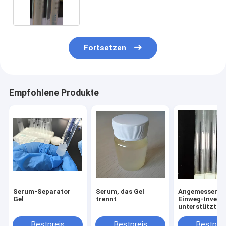
Fortsetzen
Empfohlene Produkte
Serum-Separator
Serum, das Gel
Angemessene
Gel
trennt
Einweg-Invent
unterstützt
maßgeschneid
Blutentnahme
Bestpreis
Bestpreis
Bestprei