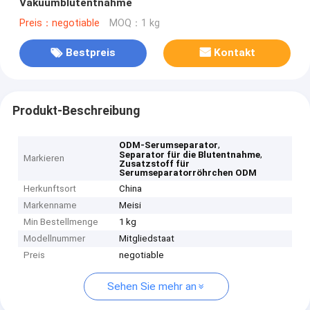
Vakuumblutentnahme
Preis：negotiable
MOQ：1 kg
Bestpreis
Kontakt
Produkt-Beschreibung
,
ODM-Serumseparator
,
Separator für die Blutentnahme
Markieren
Zusatzstoff für
Serumseparatorröhrchen ODM
Herkunftsort
China
Markenname
Meisi
Min Bestellmenge
1 kg
Modellnummer
Mitgliedstaat
Preis
negotiable
Sehen Sie mehr an