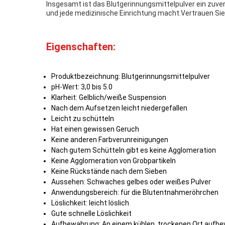
Insgesamt ist das Blutgerinnungsmittelpulver ein zuver
und jede medizinische Einrichtung macht.Vertrauen Sie a
Eigenschaften:
Produktbezeichnung: Blutgerinnungsmittelpulver
pH-Wert: 3,0 bis 5.0
Klarheit: Gelblich/weiße Suspension
Nach dem Aufsetzen leicht niedergefallen
Leicht zu schütteln
Hat einen gewissen Geruch
Keine anderen Farbverunreinigungen
Nach gutem Schütteln gibt es keine Agglomeration
Keine Agglomeration von Grobpartikeln
Keine Rückstände nach dem Sieben
Aussehen: Schwaches gelbes oder weißes Pulver
Anwendungsbereich: für die Blutentnahmeröhrchen
Löslichkeit: leicht löslich
Gute schnelle Löslichkeit
Aufbewahrung: An einem kühlen, trockenen Ort aufb