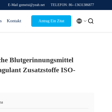
E-Mail gzmeisi@yeah.net
TELEFON: 86--13631386877


s
Kontakt
Antrag Ein Zitat
he Blutgerinnungsmittel
agulant Zusatzstoffe ISO-
na