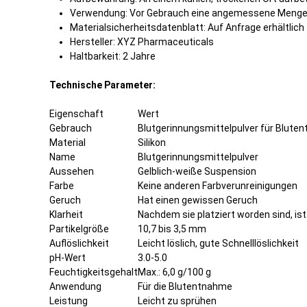
Verwendung: Vor Gebrauch eine angemessene Menge 
Materialsicherheitsdatenblatt: Auf Anfrage erhältlich
Hersteller: XYZ Pharmaceuticals
Haltbarkeit: 2 Jahre
Technische Parameter:
Eigenschaft
Wert
Gebrauch
Blutgerinnungsmittelpulver für Blut
Material
Silikon
Name
Blutgerinnungsmittelpulver
Aussehen
Gelblich-weiße Suspension
Farbe
Keine anderen Farbverunreinigungen
Geruch
Hat einen gewissen Geruch
Klarheit
Nachdem sie platziert worden sind, ist 
Partikelgröße
10,7 bis 3,5 mm
Auflöslichkeit
Leicht löslich, gute Schnelllöslichkeit
pH-Wert
3.0-5.0
Feuchtigkeitsgehalt
Max.: 6,0 g/100 g
Anwendung
Für die Blutentnahme
Leistung
Leicht zu sprühen