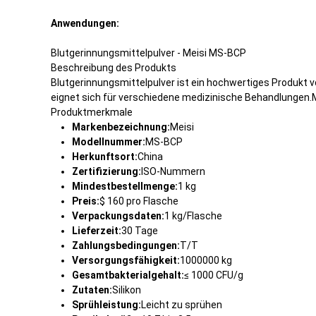
Anwendungen:
Blutgerinnungsmittelpulver - Meisi MS-BCP
Beschreibung des Produkts
Blutgerinnungsmittelpulver ist ein hochwertiges Produkt v
eignet sich für verschiedene medizinische Behandlungen.M
Produktmerkmale
Markenbezeichnung:
Meisi
Modellnummer:
MS-BCP
Herkunftsort:
China
Zertifizierung:
ISO-Nummern
Mindestbestellmenge:
1 kg
Preis:
$ 160 pro Flasche
Verpackungsdaten:
1 kg/Flasche
Lieferzeit:
30 Tage
Zahlungsbedingungen:
T/T
Versorgungsfähigkeit:
1000000 kg
Gesamtbakterialgehalt:
≤ 1000 CFU/g
Zutaten:
Silikon
Sprühleistung:
Leicht zu sprühen