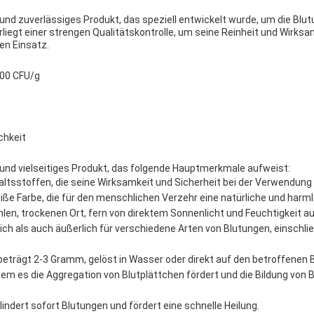
nd zuverlässiges Produkt, das speziell entwickelt wurde, um die Blut
rliegt einer strengen Qualitätskontrolle, um seine Reinheit und Wirks
en Einsatz.
000 CFU/g
chkeit
und vielseitiges Produkt, das folgende Hauptmerkmale aufweist:
ltsstoffen, die seine Wirksamkeit und Sicherheit bei der Verwendung
ße Farbe, die für den menschlichen Verzehr eine natürliche und harml
hlen, trockenen Ort, fern von direktem Sonnenlicht und Feuchtigkeit 
lich als auch äußerlich für verschiedene Arten von Blutungen, einschl
eträgt 2-3 Gramm, gelöst in Wasser oder direkt auf den betroffenen 
dem es die Aggregation von Blutplättchen fördert und die Bildung von 
lindert sofort Blutungen und fördert eine schnelle Heilung.