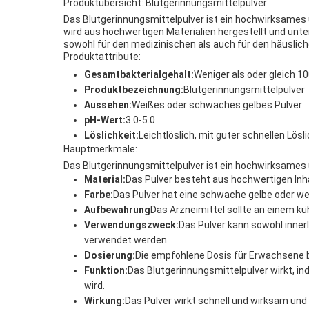
Produktübersicht: Blutgerinnungsmittelpulver
Das Blutgerinnungsmittelpulver ist ein hochwirksames u
wird aus hochwertigen Materialien hergestellt und unte
sowohl für den medizinischen als auch für den häuslich
Produktattribute:
Gesamtbakterialgehalt:
Weniger als oder gleich 1
Produktbezeichnung:
Blutgerinnungsmittelpulver
Aussehen:
Weißes oder schwaches gelbes Pulver
pH-Wert:
3.0-5.0
Löslichkeit:
Leichtlöslich, mit guter schnellen Lösli
Hauptmerkmale:
Das Blutgerinnungsmittelpulver ist ein hochwirksames 
Material:
Das Pulver besteht aus hochwertigen Inha
Farbe:
Das Pulver hat eine schwache gelbe oder wei
Aufbewahrung
Das Arzneimittel sollte an einem kü
Verwendungszweck:
Das Pulver kann sowohl inner
verwendet werden.
Dosierung:
Die empfohlene Dosis für Erwachsene b
Funktion:
Das Blutgerinnungsmittelpulver wirkt, in
wird.
Wirkung:
Das Pulver wirkt schnell und wirksam und 