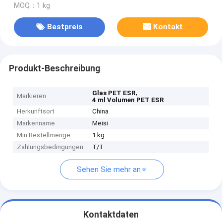
MOQ：1 kg
Bestpreis
Kontakt
Produkt-Beschreibung
,
Glas PET ESR
Markieren
4 ml Volumen PET ESR
Herkunftsort
China
Markenname
Meisi
Min Bestellmenge
1 kg
Zahlungsbedingungen
T/T
Sehen Sie mehr an
Kontaktdaten