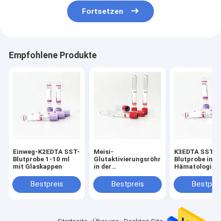
Fortsetzen
Empfohlene Produkte
Einweg-K2EDTA SST-
Meisi-
K3EDTA SST-
Blutprobe 1-10 ml
Glutaktivierungsröhrchen
Blutprobe im
mit Glaskappen
in der
Hämatologisc
Proteinelektrophoresis
Labor
Bestpreis
Bestpreis
Bestprei