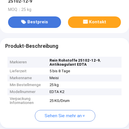
25102-12-9
MOQ：25 kg
Bestpreis
Kontakt
Produkt-Beschreibung
,
Rein Rohstoffe 25102-12-9
Markieren
Antikoagulant EDTA
Lieferzeit
5 bis 8 Tage
Markenname
Meisi
Min Bestellmenge
25 kg
Modellnummer
EDTA K2
Verpackung
25 KG/Drum
Informationen
Sehen Sie mehr an