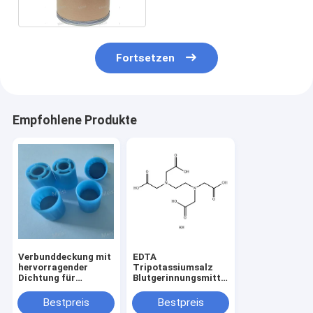
Fortsetzen
Empfohlene Produkte
Verbunddeckung mit
EDTA
hervorragender
Tripotassiumsalz
Dichtung für
Blutgerinnungsmittel
Blutentnahmegeräte
EDTA K3 65501-24-8
Kreuzdeckung
Bestpreis
Bestpreis