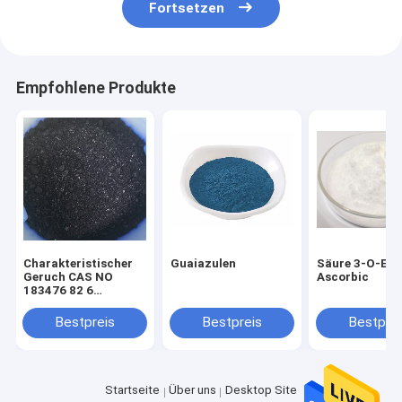
Fortsetzen
Empfohlene Produkte
Charakteristischer
Guaiazulen
Säure 3-O-Eth
Geruch CAS NO
Ascorbic
183476 82 6
Industriechemische
Verbindung mit
Bestpreis
Bestpreis
Bestprei
einem Wassergehalt
von weniger als 0,1%
für kontrollierte
Verfahren
Startseite
Über uns
Desktop Site