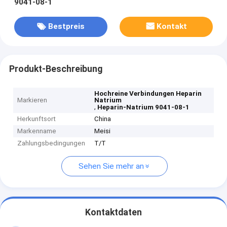
9041-08-1
Bestpreis
Kontakt
Produkt-Beschreibung
Hochreine Verbindungen Heparin
Markieren
Natrium
,
Heparin-Natrium 9041-08-1
Herkunftsort
China
Markenname
Meisi
Zahlungsbedingungen
T/T
Sehen Sie mehr an
Kontaktdaten