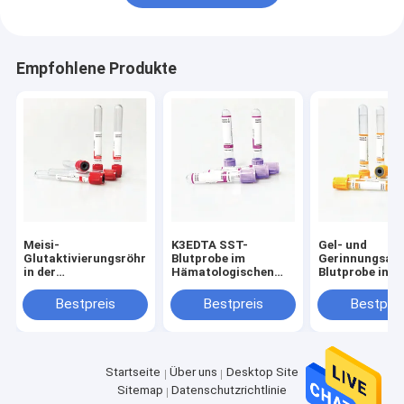
Empfohlene Produkte
Meisi-
K3EDTA SST-
Gel- und
Glutaktivierungsröhrchen
Blutprobe im
Gerinnungsakt
in der
Hämatologischen
Blutprobe in d
Proteinelektrophoresis
Labor
klinischen Che
Serologie
Bestpreis
Bestpreis
Bestprei
Startseite
Über uns
Desktop Site
Sitemap
Datenschutzrichtlinie