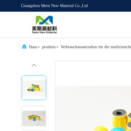
Guangzhou Meisi New Material Co.,Ltd
Haus
>
produits
>
Verbrauchsmaterialien für die medizinisc