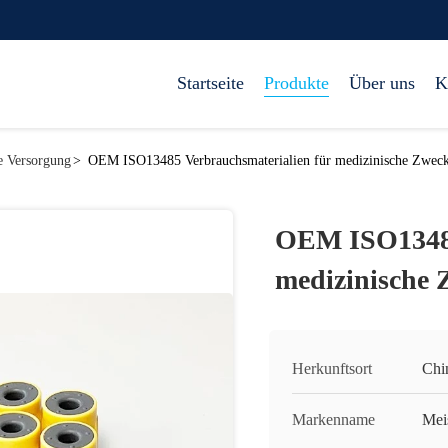
Startseite
Produkte
Über uns
K
he Versorgung
>
OEM ISO13485 Verbrauchsmaterialien für medizinische Zwec
OEM ISO13485
medizinische 
Herkunftsort
Chi
Markenname
Mei