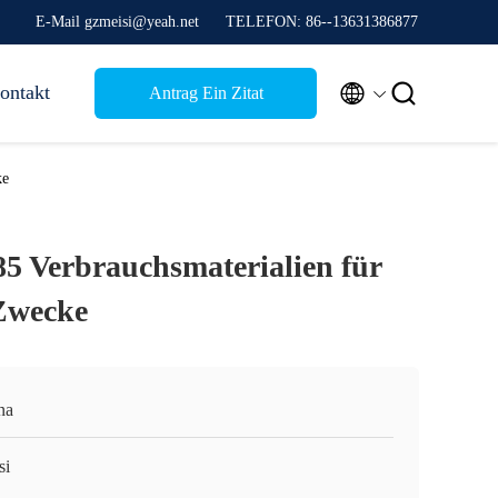
E-Mail gzmeisi@yeah.net
TELEFON: 86--13631386877


ontakt
Antrag Ein Zitat
ke
 Verbrauchsmaterialien für
Zwecke
na
si