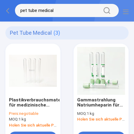
Pet Tube Medical
(3)
Plastikverbrauchsmaterialien
Gammastrahlung
für medizinische
Natriumheparin für
Zwecke Leere PET-
medizinische Zwecke
Preis:
negotiable
MOQ:
1 kg
Rohrrohre
MOQ:
1 kg
Holen Sie sich aktuelle Preis
Holen Sie sich aktuelle Preis