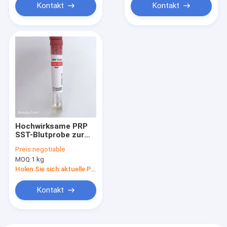
Kontakt
Kontakt
Hochwirksame PRP
SST-Blutprobe zur
Behandlung von
Preis:
negotiable
Osteoarthritis
MOQ:
1 kg
Holen Sie sich aktuelle Preis
Kontakt