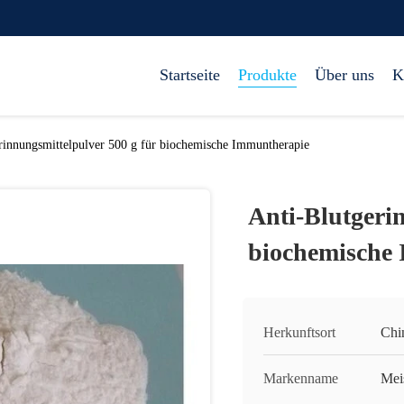
Startseite
Produkte
Über uns
K
rinnungsmittelpulver 500 g für biochemische Immuntherapie
Anti-Blutgeri
biochemische
Herkunftsort
Chi
Markenname
Mei