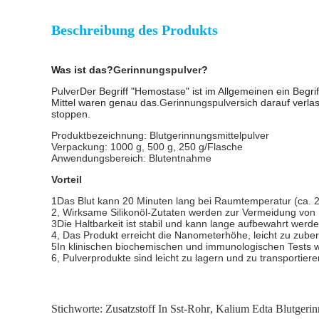
Beschreibung des Produkts
Was ist das?
Gerinnungspulver
?
Pulver
Der Begriff "Hemostase" ist im Allgemeinen ein Begri
Mittel waren genau das.
Gerinnungspulver
sich darauf verla
stoppen.
Produktbezeichnung: Blutgerinnungsmittelpulver
Verpackung: 1000 g, 500 g, 250 g/Flasche
Anwendungsbereich: Blutentnahme
Vorteil
1Das Blut kann 20 Minuten lang bei Raumtemperatur (ca. 2
2, Wirksame Silikonöl-Zutaten werden zur Vermeidung von 
3Die Haltbarkeit ist stabil und kann lange aufbewahrt werde
4, Das Produkt erreicht die Nanometerhöhe, leicht zu zuber
5In klinischen biochemischen und immunologischen Tests wu
6, Pulverprodukte sind leicht zu lagern und zu transportiere
Stichworte:
Zusatzstoff In Sst-Rohr
,
Kalium Edta Blutgerin