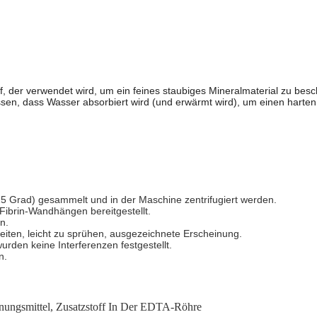
ff, der verwendet wird, um ein feines staubiges Mineralmaterial zu bes
ssen, dass Wasser absorbiert wird (und erwärmt wird), um einen harten
5 Grad) gesammelt und in der Maschine zentrifugiert werden.
Fibrin-Wandhängen bereitgestellt.
n.
eiten, leicht zu sprühen, ausgezeichnete Erscheinung.
rden keine Interferenzen festgestellt.
n.
nungsmittel
,
Zusatzstoff In Der EDTA-Röhre