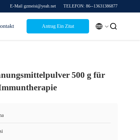
E-Mail gzmeisi@yeah.net
TELEFON: 86--13631386877


ontakt
Antrag Ein Zitat
nnungsmittelpulver 500 g für
 Immuntherapie
na
si