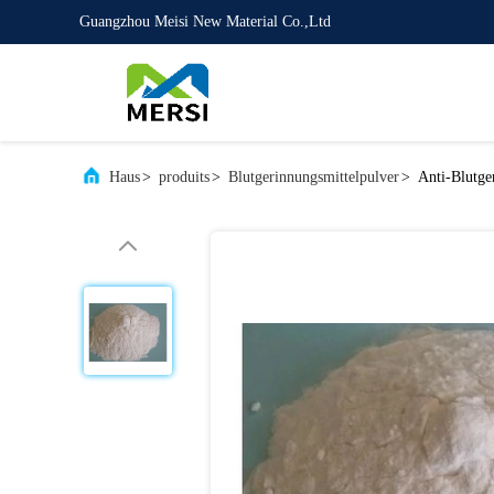
Guangzhou Meisi New Material Co.,Ltd
Haus
>
produits
>
Blutgerinnungsmittelpulver
>
Anti-Blutge