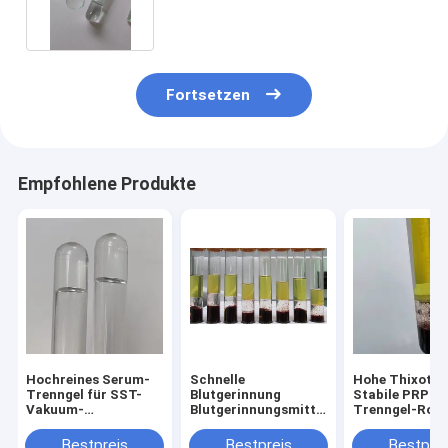
Fortsetzen
Empfohlene Produkte
Hochreines Serum-
Schnelle
Hohe Thixotro
Trenngel für SST-
Blutgerinnung
Stabile PRP-R
Vakuum-
Blutgerinnungsmittelpulver
Trenngel-Rohs
Blutentnahmeröhrchen,
verkürzen die
für die Herstel
medizinischer
Blutgerinnungszeit
von medizinis
Bestpreis
Bestpreis
Bestprei