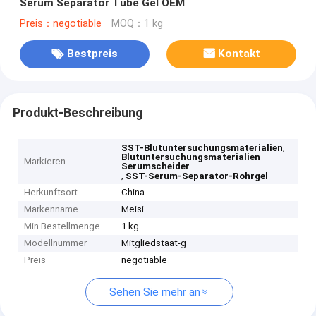
Serum Separator Tube Gel OEM
Preis：negotiable
MOQ：1 kg
Bestpreis
Kontakt
Produkt-Beschreibung
,
SST-Blutuntersuchungsmaterialien
Blutuntersuchungsmaterialien
Markieren
Serumscheider
,
SST-Serum-Separator-Rohrgel
Herkunftsort
China
Markenname
Meisi
Min Bestellmenge
1 kg
Modellnummer
Mitgliedstaat-g
Preis
negotiable
Sehen Sie mehr an