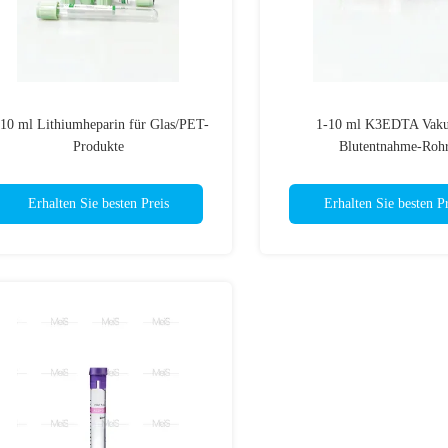
10 ml Lithiumheparin für Glas/PET-
1-10 ml K3EDTA Vak
Produkte
Blutentnahme-Roh
Erhalten Sie besten Preis
Erhalten Sie besten Pr