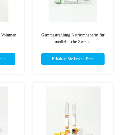
l Volumen
Gammastrahlung Natriumheparin für
medizinische Zwecke
eis
Erhalten Sie besten Preis