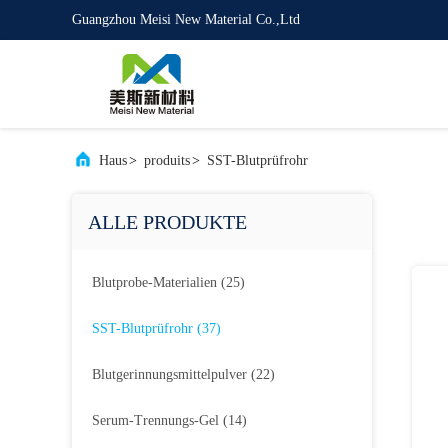
Guangzhou Meisi New Material Co.,Ltd
Haus
>
produits
>
SST-Blutprüfrohr
ALLE PRODUKTE
Blutprobe-Materialien
(25)
SST-Blutprüfrohr
(37)
Blutgerinnungsmittelpulver
(22)
Serum-Trennungs-Gel
(14)