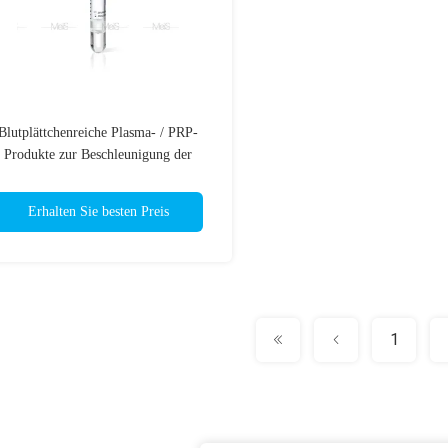
Blutplättchenreiche Plasma- / PRP-
Produkte zur Beschleunigung der
Zellregeneration und -umgestaltung
Erhalten Sie besten Preis
1