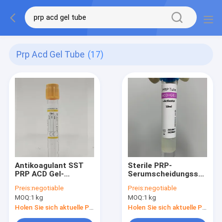
Prp Acd Gel Tube
(17)
Antikoagulant SST
Sterile PRP-
PRP ACD Gel-
Serumscheidungsschlau
Rohrblutentnahme
10 ml Blutentnahme
Preis:
negotiable
Preis:
negotiable
Nicht toxisch
MOQ:
1 kg
MOQ:
1 kg
Holen Sie sich aktuelle Preis
Holen Sie sich aktuelle Preis