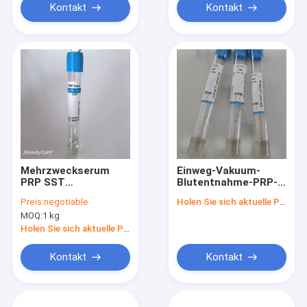
Kontakt
Kontakt
Mehrzweckserum
Einweg-Vakuum-
PRP SST
Blutentnahme-PRP-
Bluttestrohr
Röhre ACD+GEL
Preis:
negotiable
Holen Sie sich aktuelle Preis
Blutplättchenreiches
Sterilröhre
MOQ:
1 kg
Plasma
Holen Sie sich aktuelle Preis
Kontakt
Kontakt