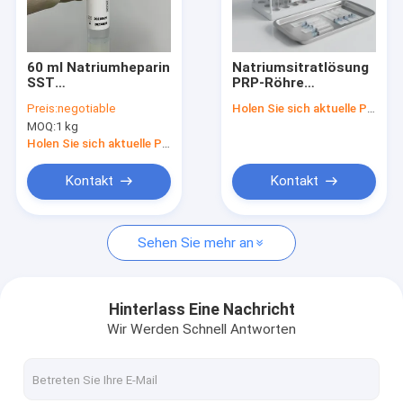
Fabrik Tour
Qualitätskontrolle
60 ml Natriumheparin
Natriumsitratlösung
SST
PRP-Röhre
Kontakt
Blutprobenröhrchen
Thrombozytenreiche
Preis:
negotiable
Holen Sie sich aktuelle Preis
PRP Vacutainer
Plasma-Präparate
MOQ:
1 kg
Mediziner Klinische
Referenzen
Blutproben-
Holen Sie sich aktuelle Preis
Instrument
Kontakt
Kontakt
Blutprobe-Materialien
Sehen Sie mehr an
SST-Blutprüfrohr
Blutgerinnungsmittelpulver
Hinterlass Eine Nachricht
Wir Werden Schnell Antworten
Serum-Trennungs-Gel
Verbrauchsmaterialien für die medizinische Versorgung