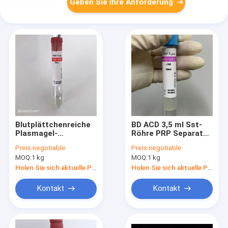
Geben Sie Ihre Anforderung
Blutplättchenreiche
BD ACD 3,5 ml Sst-
Plasmagel-
Röhre PRP Separated
Separator-Röhre
Serum Gel Blutröhre
Preis:
negotiable
Preis:
negotiable
PRP-Vakutainer in
MOQ:
1 kg
MOQ:
1 kg
großen Mengen
Holen Sie sich aktuelle Preis
Holen Sie sich aktuelle Preis
Kontakt
Kontakt