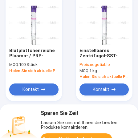
Blutplättchenreiche
Einstellbares
Plasma- / PRP-
Zentrifugal-SST-
Produkte zur
Blutprüfrohr zur PRP-
MOQ:
100 Stück
Preis:
negotiable
Beschleunigung der
Trennung
Holen Sie sich aktuelle Preis
MOQ:
1 kg
Zellregeneration und
-umgestaltung
Holen Sie sich aktuelle Preis
Kontakt
Kontakt
Sparen Sie Zeit
Lassen Sie uns mit Ihnen die besten
Produkte kontaktieren.