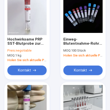
Hochwirksame PRP
Einweg-
SST-Blutprobe zur
Blutentnahme-Rohr
Behandlung von
PRP Kosmetik-Rohr
Preis:
negotiable
MOQ:
100 Stück
Osteoarthritis
Einweg-Vakuum-
MOQ:
1 kg
Holen Sie sich aktuelle Preis
Steril-Rohr
Holen Sie sich aktuelle Preis
Kontakt
Kontakt
Startseite
Produkte
Über uns