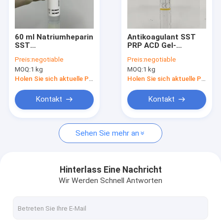
Fabrik Tour
Qualitätskontrolle
60 ml Natriumheparin
Antikoagulant SST
SST
PRP ACD Gel-
Kontakt
Blutprobenröhrchen
Rohrblutentnahme
Preis:
negotiable
Preis:
negotiable
PRP Vacutainer
MOQ:
1 kg
MOQ:
1 kg
Referenzen
Holen Sie sich aktuelle Preis
Holen Sie sich aktuelle Preis
Kontakt
Kontakt
Blutprobe-Materialien
Sehen Sie mehr an
SST-Blutprüfrohr
Blutgerinnungsmittelpulver
Hinterlass Eine Nachricht
Wir Werden Schnell Antworten
Serum-Trennungs-Gel
Verbrauchsmaterialien für die medizinische Versorgung