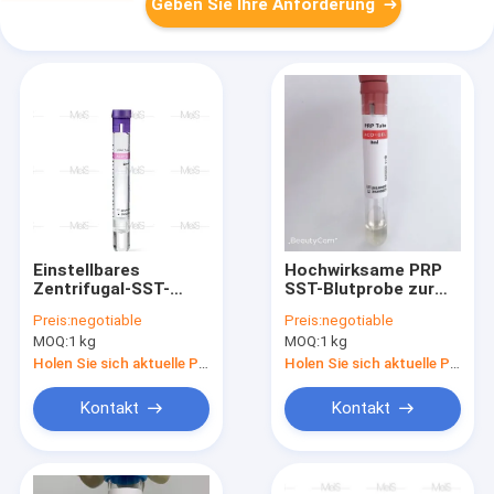
Geben Sie Ihre Anforderung
Einstellbares
Hochwirksame PRP
Zentrifugal-SST-
SST-Blutprobe zur
Blutprüfrohr zur PRP-
Behandlung von
Preis:
negotiable
Preis:
negotiable
Trennung
Osteoarthritis
MOQ:
1 kg
MOQ:
1 kg
Holen Sie sich aktuelle Preis
Holen Sie sich aktuelle Preis
Kontakt
Kontakt