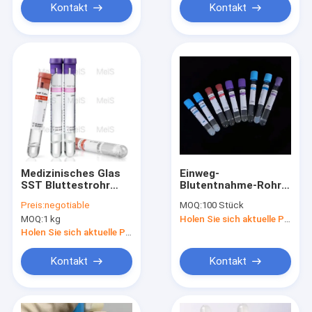
Kontakt
Kontakt
Medizinisches Glas
Einweg-
SST Bluttestrohr
Blutentnahme-Rohr
PRP Gelrohr 5 ml
PRP Kosmetik-Rohr
Preis:
negotiable
MOQ:
100 Stück
Einweg-Vakuum-
MOQ:
1 kg
Holen Sie sich aktuelle Preis
Steril-Rohr
Holen Sie sich aktuelle Preis
Kontakt
Kontakt