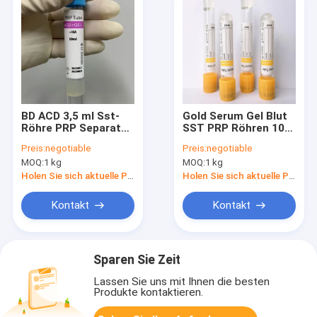
BD ACD 3,5 ml Sst-
Gold Serum Gel Blut
Röhre PRP Separated
SST PRP Röhren 10
Serum Gel Blutröhre
ml
Preis:
negotiable
Preis:
negotiable
Blutgerinnungsmittel
MOQ:
1 kg
MOQ:
1 kg
Holen Sie sich aktuelle Preis
Holen Sie sich aktuelle Preis
Kontakt
Kontakt
Sparen Sie Zeit
Lassen Sie uns mit Ihnen die besten
Produkte kontaktieren.