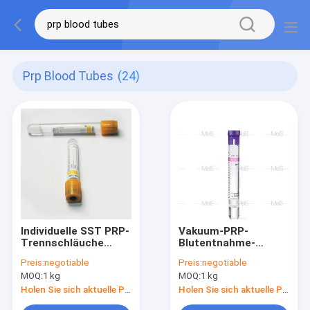
Prp Blood Tubes
(24)
Individuelle SST PRP-
Vakuum-PRP-
Trennschläuche
Blutentnahme-
Glasvakutainer 5 ml
Röhrchen SST-
Preis:
negotiable
Preis:
negotiable
Serum-Separator
MOQ:
1 kg
MOQ:
1 kg
Vakuum
Holen Sie sich aktuelle Preis
Holen Sie sich aktuelle Preis