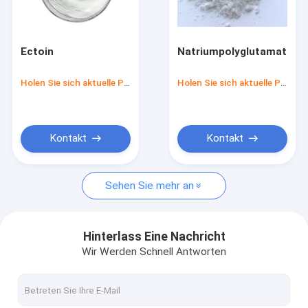
Fabrik Tour
Qualitätskontrolle
Ectoin
Natriumpolyglutamat
Kontakt
Holen Sie sich aktuelle Preis
Holen Sie sich aktuelle Preis
Referenzen
Kontakt
Kontakt
Blutprobe-Materialien
Sehen Sie mehr an
SST-Blutprüfrohr
Blutgerinnungsmittelpulver
Hinterlass Eine Nachricht
Wir Werden Schnell Antworten
Serum-Trennungs-Gel
Verbrauchsmaterialien für die medizinische Versorgung